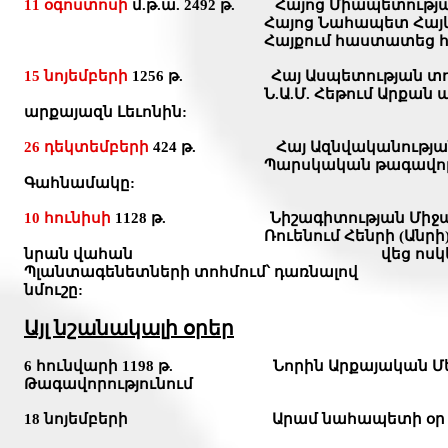
11 օգոստոսի
մ.թ.ա. 2492 թ. Հայոց Միապետությ
Հայոց Նահապետ Հայկը հաղթե
Հայքում հաստատեց հայոց միա
15 նոյեմբերի
1256 թ. Հայ Ասպետության տ
Ն.Ա.Մ. Հեթում Արքան ասպետացր
արքայազն Լեւոնին:
26 դեկտեմբերի
424 թ. Հայ Ազնվականությա
Պարսկական թագավորական 
Գահնամակը:
10 հունիսի
1128 թ. Նիշագիտության Միջազ
Ռուենում Հենրի (Անրի) Ա Բյոկլեռկ
նրան վահան վեց ոսկե առյուծներո
Պլանտագենետների տոհմում՝ դառն
նմուշը:
Այլ նշանակալի օրեր
6 հունվարի 1198 թ. Նորին Արքայական Մեծ
Թագավորությունում
18 նոյեմբերի Արամ նահապետի օր