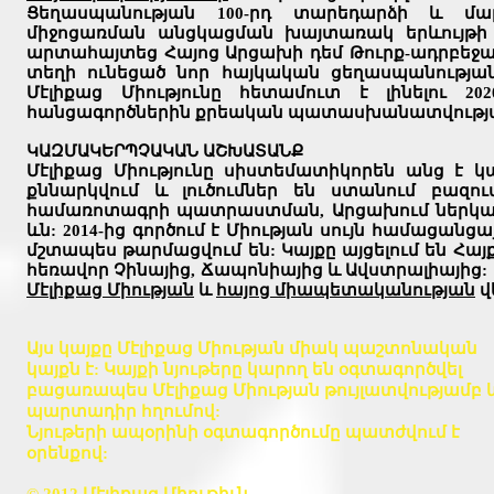
Ցեղասպանության 100-րդ տարեդարձի և մա
միջոցառման անցկացման խայտառակ երևույթի վե
արտահայտեց Հայոց Արցախի դեմ Թուրք-ադրբեջան
տեղի ունեցած նոր հայկական ցեղասպանության
Մէլիքաց Միությունը հետամուտ է լինելու 
հանցագործներին քրեական պատասխանատվության
ԿԱԶՄԱԿԵՐՊՉԱԿԱՆ ԱՇԽԱՏԱՆՔ
Մէլիքաց Միությունը սիստեմատիկորեն անց է կ
քննարկվում և լուծումներ են ստանում բազո
համառոտագրի պատրաստման, Արցախում ներկայա
ևն:
2014-ից գործում է Միության սույն համացան
մշտապես թարմացվում են: Կայքը այցելում են Հայք
հեռավոր Չինայից, Ճապոնիայից և Ավստրալիայից
Մէլիքաց Միության
և
հայոց միապետականության
վ
Այս կայքը Մէլիքաց Միության միակ պաշտոնական
կայքն է: Կայքի նյութերը կարող են օգտագործվել
բացառապես Մէլիքաց Միության թույլատվությամբ 
պարտադիր հղումով:
Նյութերի ապօրինի օգտագործումը պատժվում է
օրենքով: