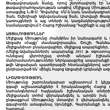
Թագավորական Տանը, որով շնորհավորել էր Ն
թագավորահռչակության առթիվ: Մէլիքաց Միութ
ստացվեց Ն.Թ.Մ. Դիվանից: ՄՄ-ն նաև նամակագր
Տան, Շվեդիայի Ազնվականաց Տան, Լիտվայի Թա
կառույցների և այլ տների ու կազմակերպությու
նամակագրվում է Հայոց Իշխանաց Դաշինքի և այ
ԱՅՑԵԼՈՒԹՅՈՒՆՆԵՐ
Մէլիքաց Միությունը (հանձինս իր նախագահի և 
Արցախ (Հայք)՝ մասնավորապես, Շուշի, Գանձ
մելիքանիստ բնակավայրեր, մելիքաց ապարնքներ, 
(Մելիք-Ավանյանների) ապարանք 2015 թ. օգոստ
ունեցավ վերոհիշյալ տոհմի անդամ իշխան
մանրամասնություններ ներկայացրեց ապարանքի 
թվի Արցախյան պատերազմի հետևանքներով արդյո
ընդհատված են՝ մինչև հայոց Արցախի կրկնակի ա
ՆԻՇԱԳԻՏՈՒԹՅՈՒՆ
Միությունը շարունակաբար աշխատում է
նիշ
զգալի աշխատանքներ է իրականացրել Հայոց ար
նահանգներում հայկական իշխանական տների
մելիքական տոհմ վերականգնել և արդեն իսկ 
ընթացքում Միությունը մտադիր է վերականգն
զգալիօրեն առաջանալ Սյունիքի, Գարդմանքի և
հարցում: