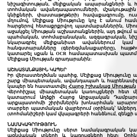
նիշագիտությա
ն
, մելիքական ապարանքների և 
տոհմական ավանդապատումների, մշակութային
կնիքների, փաստաթղթերի) հավաքագրումը, ուսո
մղումով, Մէլիքաց Միությո
ւնը կոչ է անում հա
հարցերո
վ հետաքրքրվող պատմաբաններին, Միո
աջակցել Միության աշխատանքներին, այդ թվում 
պահմական, տոհմաբանական, ազգագրական, նիշագ
նկարագրել մելիքանիստ ավաններում
կամ գ
հանգստարանները (գերեզմանաքարերը), հայ
կատարել սքան և OCR համապատասխան պատմ
Մէլիքաց Միության գրադարանին:
ԱՇԽԱՏԱՆՔԱՅԻՆ ԿԱՊԵՐ
Իր վերաստեղծման պահից, Մէլիքաց Միությունը
շարք միապետական, ավանդապահ և հայրենասիր
կապեր են հաստատվել
Հայոց Իշխանաց Միության
Վերոհիշյալ միապետական կառույցների հետ մ
կատարում Աղձքի Հայոց Արքայական Դամբար
արքայատոհմի շիրիմներին խոնարհման արարող
տարբեր պատմական վայրերում (օրինակ՝ Ամբեր
(տոհմանիշերի կամ վկայագրերի հանձնում, զենքի ա
ՆԱՄԱԿԱԳՐՈՒԹՅՈՒՆ
Մէլիքաց Միությունը սերտ նամակագրական 
ազնվական տների և կառույցների հետ: Օրինա