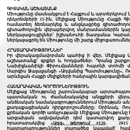
ԳԻՏԱԿԱՆ ԱՇԽԱՏԱՆՔ
Միությունը մասնակցում է Հայքում և արտերկրում
դեկտեմբերի 15-ին, Մէլիքաց Միությունը Հայքի
համատեղ ձեռնարկեց և անցկացրեց գիտաժողով 
գիտաժողովին վերաբերվող մանրամասներին կարել
ներկայացուցիչներ՝ իշխանուհի Տատյանա Կարա
ներկայացրել են Միությունը մի շարք միջոցառումն
ՀՐԱՏԱՐԱԿՈՒԹՅՈՒՆՆԵՐ
Իր վերակազմավորման պահից ի վեր, Մէլիքաց 
աշխատանք՝ գրքեր և հոդվածներ:
Դրանց շարքու
Նախիջևանիկի Փիրումյանների հայտնի տոհմի մ
Սարգիս Ջալալյանցի «Աղվանից Պատմությունը», Ռու
արևելյան Հայքի մելիքների հանրային կարգավիճակ
ՀԱՍԱՐԱԿԱԿԱՆ ԳՈՐԾՈՒՆԵՈՒԹՅՈՒՆ
Մէլիքաց Միությունը շարունակաբար արտահայտ
պատմական ու ժամանակակից անցքերի վերաբե
անձնական նամակագրություններում Միության ան
քաղաքացիական դիրքորոշումները: Օրինակ, Ռո
քրեական գործի առնչությամբ Մէլիքաց Միություն
արցախյան ազնվականի դեմ կատարվող քաղաք
հրատարակվեց
«Ազգ» թերթում
#126
. 2015
հայտարարություններ
տարածեց կապված՝ համա