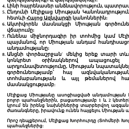
Լինի հայրենասեր անձնավորություն, պատրաս
Ընդունի Մէլիքաց Միության Կանոնադրությու
հետևի
Հայոց Ազնվարգի
կանոններին:
Ակտիվորեն մասնակցի Միության գործուն
վճարումը:
Ունենա միջնորդագիր իր տոհմից կամ Մէլ
պայմանով, որ Միության անդամ հանդիսաց
անդամությանը:
Անցնի փորձաշրջան` մեկից երեք տարի տև
կոնկրետ օրինակներով ապացուցել 
արդյունավետությունը, Միության նպատակ
գործունեությամբ՝ հայ ազնվականությա
տոհմաբանության և այլ թեմաներով հան
մասնակցությամբ
:
Մէլիքաց Միությանը ասոցիացված անդամության
բոլոր պահանջներին, բացառությամբ 1 և 2 կետե
կրում են իրենց նախնիներից տարբերվող ազգան
ժառանգները, իրավունք ունեն հայցելու Միության
Որոշ դեպքերում, Մէլիքաց Խորհուրդը (Տոհմերի Խո
պահանջներից: