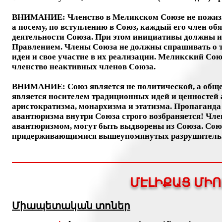
ВНИМАНИЕ: Членство в Меликском Союзе не пожизнен
а посему, по вступлению в Союз, каждый его член об
деятельности Союза. При этом инициативы должны и
Правлением. Члены Союза не должны спрашивать о то
идеи и свое участие в их реализации. Меликский Сою
членство неактивных членов Союза.
ВНИМАНИЕ: Союз является не политической, а общес
является носителем традиционных идей и ценностей 
аристократизма, монархизма и этатизма. Пропаганда
авантюризма внутри Союза строго возбраняется! Ч
авантюризмом, могут быть выдворены из Союза. Сою
придерживающимися вышеупомянутых разрушитель
ՄԷԼԻՔԱՑ ՄԻՈ
Միապետական տոներ