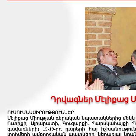
Դրվագներ Մէլիքաց Մ
ՈՒՍՈՒՄՆԱՍԻՐՈՒԹՅՈՒՆՆԵՐ
Մէլիքաց Միության գերական նպատակներից մեկն 
Ուտիքի, Այրարատի, Գուգարքի,
Պարսկահ
այքի 
գավառների
) 15-19-րդ դարերի հայ իշխանությու
տոհմերի
ամբողջական պատկերը,
ներառյալ նրան