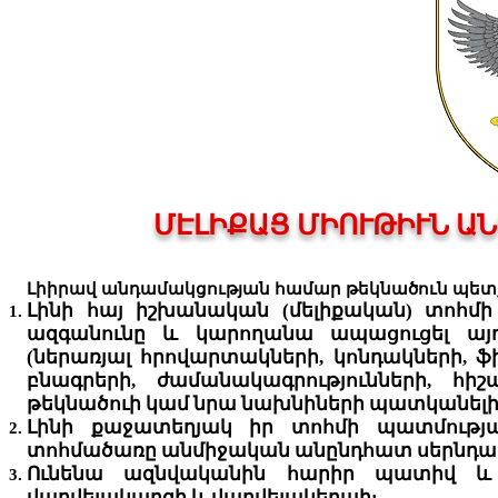
ՄԷԼԻՔԱՑ ՄԻՈՒԹԻՒՆ
ԱՆ
Լիիրավ անդամակցության համար թեկնածուն պե
Լինի հայ իշխանական (մելիքական) տոհ
ազգանունը և կարողանա ապացուցել 
(ներառյալ հրովարտակների, կոնդակների, ֆ
բնագրերի, ժամանակագրությունների, հի
թեկնածուի կամ նրա նախնիների պատկանելիո
Լինի քաջատեղյակ իր տոհմի պատմությա
տոհմածառը անմիջական անընդհատ սերնդափո
Ունենա ազնվականին հարիր պատիվ և
վարվելակարգի և վարվելակերպի: