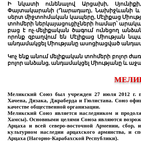
Ի նկատի ունենալով Արցախի, Սյունիքի,
Փայտակարանի (Ղարադաղ), Նախիջևանի և 
սերտ միջտոհմական կապերը, Մէլիքաց Միությ
տոհմերի ներկայացուցիչների համար՝ արակա
բաց է ոչ-մելիքական ծագում ունեցող անձա
որոնք զբաղվում են Մէլիքաց Միության նպ
անդամակցել Միությանը ասոցիացված անդա
Կոչ ենք անում մելիքական տոհմերի բոլոր ժա
բոլոր անձանց, անդամակցել Միությանը և աջա
МЕЛИ
Меликский Союз был учрежден 27 июля 2012 г. п
Хачена, Дизака, Джраберда и Гюлистана. Союз оф
качестве общественной организации.
Меликский Союз является наследником и продолж
Хамсы). Основными целями Союза являются возрож
Арцаха и всей северо-восточной Армении, сбор, 
культурном наследии арцахского армянства, и сп
Арцаха (Нагорно-Карабахской Республики).