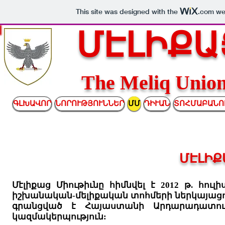
This site was designed with the
.com
web
ՄԷԼԻՔԱ
The Meliq Un
ԳԼԽԱՎՈՐ
ՆՈՐՈՒԹՅՈՒՆՆԵՐ
ՄՄ
ԴԻՒԱՆ
ՏՈՀՄԱԲԱՆՈ
ՄԷԼԻՔ
Մէլիքաց Միութիւնը հիմնվել է 2012 թ. հուլ
իշխանական-մելիքական տոհմերի ներկայացո
գրանցված է Հայաստանի Արդարադատու
կազմակերպություն: