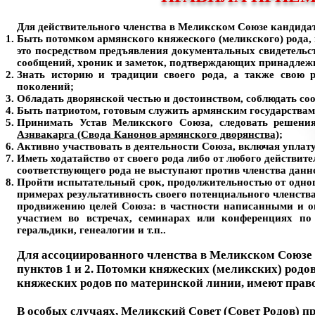
Для действительного членства в Меликском Союзе кандида
Быть потомком армянского княжеского (меликского) рода, 
это посредством предъявления документальных свидетельст
сообщений, хроник и заметок, подтверждающих принадлежн
Знать историю и традиции своего рода, а также свою
поколений;
Обладать дворянской честью и достоинством, соблюдать со
Быть патриотом, готовым служить армянским государствам
Принимать Устав Меликского Союза, следовать решени
Азнвакарга (Свода Канонов армянского дворянства)
;
Активно участвовать в деятельности Союза, включая уплат
Иметь ходатайство от своего рода либо от любого действит
соответствующего рода не выступают против членства данн
Пройти испытательный срок, продолжительностью от одного
примерах результативность своего потенциального членств
продвижению целей Союза: в частности написанными и 
участием во встречах, семинарах или конференциях по 
геральдики, генеалогии и т.п..
Для ассоциированного членства в Меликском Союзе
пунктов 1 и 2. Потомки княжеских (меликских) родов
княжеских родов по материнской линии, имеют прав
В особых случаях, Меликский Совет (Совет Родов)