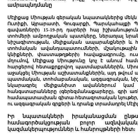
ամրապնդմանը
Մէլիքաց Միության գերական նպատակներից մեկն 
Ուտիքի, Այրարատի, Գուգարքի,
Պարսկահ
այքի 
գավառների
) 15-19-րդ դարերի հայ իշխանությու
տոհմերի
ամբողջական պատկերը,
ներառյալ նրան
նիշագիտությա
ն
, մելիքական ապարանքների և 
տոհմական ավանդապատումների, մշակութային
կնիքների, փաստաթղթերի) հավաքագրումը, ուսո
մղումով, Մէլիքաց Միությո
ւնը կոչ է անում հա
հարցերո
վ հետաքրքրվող պատմաբաններին, Միո
աջակցել Միության աշխատանքներին, այդ թվում 
պատ
մական, տոհմաբանական, ազգագրական, նիշա
նկարագրել մելիքանիստ ավաններում
կամ գ
հանգստարանները (գերեզմանաքարերը), գրի ա
համապատասխան գիտա-հետազոտական նյութեր, 
ու
ազգագրական գրքերի և դրանք տրամադրել Մէլի
Իր նպատակների իրականացման ընթաց
համագործակցության բոլոր ազնվակ
կազմակերպություններ և հանրույթների հետ: