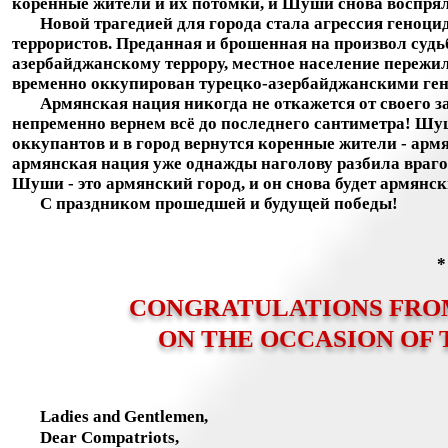
коренные жители и их потомки, и Шуши снова воспрял
Новой трагедией для города стала агрессия геноци
террористов. Преданная и брошенная на произвол суд
азербайджанскому террору, местное население пережи
временно оккупирован турецко-азербайджанскими ге
Армянская нация никогда не откажется от своего за
непременно вернем всё до последнего сантиметра! Шу
оккупантов и в город вернутся коренные жители - арм
армянская нация уже однажды наголову разбила врагов
Шуши - это армянский город, и он снова будет армянс
С праздником прошедшей и будущей победы!
CONGRATULATIONS FRO
ON THE OCCASION OF 
Ladies and Gentlemen,
Dear Compatriots,