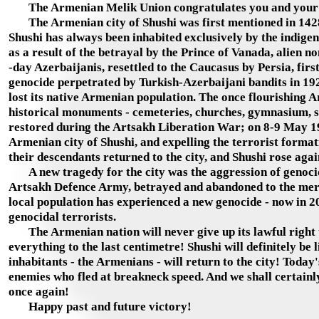
The Armenian Melik Union congratulates you and your 
The Armenian city of Shushi was first mentioned in 1428 a
Shushi has always been inhabited exclusively by the indigen
as a result of the betrayal by the Prince of Vanada, alien n
-day Azerbaijanis, resettled to the Caucasus by Persia, fir
genocide perpetrated by Turkish-Azerbaijani bandits in 192
lost its native Armenian population. The once flourishing 
historical monuments - cemeteries, churches, gymnasium, sc
restored during the Artsakh Liberation War; on 8-9 May 1
Armenian city of Shushi, and expelling the terrorist forma
their descendants returned to the city, and Shushi rose agai
A new tragedy for the city was the aggression of genocida
Artsakh Defence Army, betrayed and abandoned to the mercy 
local population has experienced a new genocide - now in 2
genocidal terrorists.
The Armenian nation will never give up its lawful right to
everything to the last centimetre! Shushi will definitely b
inhabitants - the Armenians - will return to the city! Toda
enemies who fled at breakneck speed. And we shall certainl
once again!
Happy past and future victory!