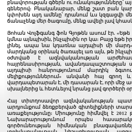
բնավորության գծերն ու ունակությունները՝ 
գեներով: Բնականաբար, մենք շատ բան կարող
կփոխեն այդ ամենը՝ դրանում ևս կզգացվի մ
ճանաչենք մեր ծագումը, մենք ավելի լավ կհաս
Յոհան Վոլֆգանգ ֆոն Գյոթեն ասում էր. «Եթ
կմնա այնպիսին, ինչպիսին որ կա: Բայց եթե ի
լինել, ապա նա կդառնա այդպիսի մի մարդ»:
մարդկանց օրինակ ծառայել առ այն, թե ինչպիս
օժտված է ազնվականության արժեհամ
հայրենասիրության, ավանդապաշտության 
այդպիսի հանրությունում մարդիկ ձգտ
մելիքություններում» անվանի հայ գրող
վարդապետարան է, մի դասարան է, որի մեջ ապ
սխալներից և հետևելով նրանց լավ գործերի օ
Հայ տիտղոսավոր ազնվականության պատմո
արդյունքում ձեռքբերված գիտելիքների տար
առաքելությունը: Միությունը հիմնվել է 2
Նախարարությունում որպես հասարակ
գործունեության հիմնական բնագավառն
տոհմաբանության, նիշագիտության, ազգա