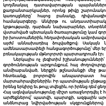
կողմնակալ դատավարության պայմաններ
քաղբանտարկյալներ, որոնց թիվը շարունակո
կառույցները՝ հայոց բանակը, դիվանա
համակարգերը։ Անկիրթ ու անդաստիարակ 
կրթությամբ, դարձան նախարարներ, տնօրենն
վստահված պետական ծառայությունը կամ գործ
իր խոստումներին, հեղափոխական ամբոխավար 
այժմ աննախադեպ ձուլվածքով: Սակայն ն
ամենասարսափելի հանցագործությունը՝ մեր 
բռնակալության մթնոլորտի պարտադրումն էր։
Ներկայիս ոչ լեգիտիմ իշխանությունների՝ ե
գործունեության արդյունքում, հայ ժողովու
անմիաբանված, ներքին թշնամանքի մեջ թա
հետեւանք, բոլորովին անպատրաստ հ
մարտահրավերներին: Իր պատմության ընթացք
իրենց երկիրը եւ թույլ տվեցին, որ իրենց դեմ
Հայ ազնվականությունը միշտ առաջնորդվել է 
արժեքներով՝ պատվի, պարտքի, ազգային ար
անձնուրաց նվիրվածության սկզբունքներո