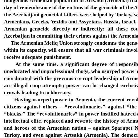
indigenous Armenian population of Artsakh (Armenia) that
day of remembrance of the victims of the genocide of the 
the Azerbaijani genocidal killers were helped by Turkey, 
Armenians, Greeks, Yezidis and Assyrians. Russia, Israel,
Armenian genocide directly or indirectly; all these cou
Azerbaijan in committing their crimes against the Armeni
The Armenian Meliq Union strongly condemns the genocid
within its capacity, will ensure that all war criminals inv
receive adequate punishment.
At the same time, a significant degree of responsibil
uneducated and unprofessional thugs, who usurped power du
coordinated with the previous corrupt leadership of Arme
are illegal coup attempts; power can be changed exclusiv
crowds leading to ochlocracy.
Having usurped power in Armenia, the current revolut
citizens against others – “revolutionaries” against “th
“blacks.” The “revolutionaries” in power instilled hatred
intellectual elite, replaced and rewrote the history of Ar
and heroes of the Armenian nation – against Sparapet N
Turkey, and even against Artsakh (Armenia). The democra