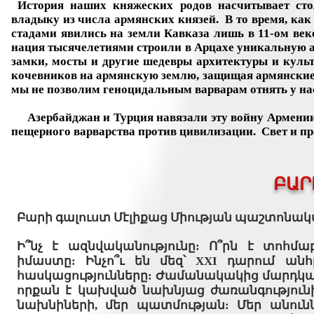
История наших княжеских родов насчитывает стол
владыку из числа армянских князей. В то время, ка
стадами явились на земли Кавказа лишь в 11-ом век
нация тысячелетиями строили в Арцахе уникальную а
замки, мосты и другие шедевры архитектуры и куль
кочевников на армянскую землю, защищая армянские
мы не позволим геноцидальным варварам отнять у нас
Азербайджан и Турция навязали эту войну Армении.
пещерного варварства против цивилизации. Свет и п
ԲԱՐ
Բարի գալուստ Մէլիքաց Միության պաշտոնակ
Ի՞նչ է ազնվականությունը: Ո՞րն է տոհմա
իմաստը: Ինչո՞ւ են մեզ՝ XXI դարում անհ
հասկացությունները: Ժամանակակից մարդկան
որքան է կախված նախնյաց ժառանգությունից
նախնիների, մեր պատմության: Մեր անունն