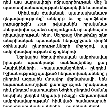
դեմ այս սարսափելի ոճրագործության մեջ
պատասխանատվության ենթարկվեն եւ ստան
Միեւնույն ժամանակ, պատասխանատվությ
ղեկավարությունը՝ անկիրթ եւ ոչ պրոֆեսի
յուրացրեցին 2018 թվականին իրական
«հեղափոխության») արդյունքում, որ ակնհայ
ղեկավարության հետ: Մէլիքաց Միութիւնը ելնո
անօրինական պետական հեղաշրջման փորձեր
օրինական ընտրությունների միջոցով, 
ամբոխավարության միջոցներով:
Ներկայիս հեղափոխական ամբոխավարական 
իրական պատերազմ սանձազերծեց քաղա
«նախկինների», «հայաստանցիներն» ընդդեմ
Իշխանությունը զավթած հեղափոխականները բն
ընդդեմ ազգային մտավոր վերնախավի, նեն
նպատակաուղղված քարոզչություն իրականաց
դեմ. ընդդեմ սպարապետ Նժդեհ, ընդդեմ Օսման
նույնիսկ ընդդեմ Արցախի (Հայք): Հեղափո
ամբոխավարության՝ հիմնված համատարած կ
խորհրդարանականներին, ոստիկաններին,