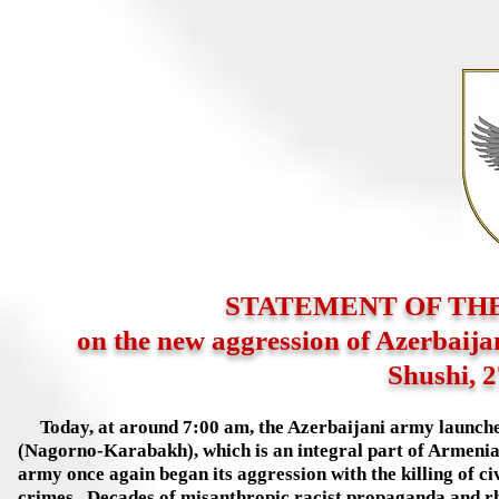
STATEMENT OF TH
on the new aggression of Azerbaija
Shushi, 
Today, at around 7:00 am, the Azerbaijani army launched
(Nagorno-Karabakh), which is an integral part of Armenia. 
army once again began its aggression with the killing of c
crimes. Decades of misanthropic racist propaganda and rhe