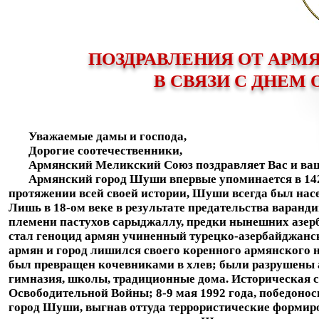
ПОЗДРАВЛЕНИЯ ОТ АРМ
В СВЯЗИ С ДНЕ
Уважаемые дамы и господа,
Дорогие соотечественники,
Армянский Меликский Союз поздравляет Вас и ваш
Армянский город Шуши впервые упоминается в 1428 
протяжении всей своей истории, Шуши всегда был на
Лишь в 18-ом веке в результате предательства варан
племени пастухов сарыджаллу, предки нынешних азер
стал геноцид армян учиненный турецко-азербайджанск
армян и город лишился своего коренного армянского
был превращен кочевниками в хлев; были разрушены 
гимназия, школы, традиционные дома. Историческая с
Освободительной Войны;
8-9 мая 1992 года, победон
город Шуши, выгнав оттуда террористические формиро