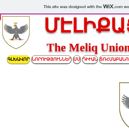
This site was designed with the
.com
web
ՄԷԼԻՔԱ
The Meliq Un
ԳԼԽԱՎՈՐ
ՆՈՐՈՒԹՅՈՒՆՆԵՐ
ՄՄ
ԴԻՒԱՆ
ՏՈՀՄԱԲԱՆՈ