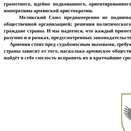
грамотного, идейно подкованного, ориентированно
императивы армянской аристократии.
Меликский Союз преднамеренно не поднимает в
общественной организацией; решения политическог
граждане страны. И мы надеемся, что каждый примет
разумно и в рамках, предусмотренных законодательст
Армения стоит пред судьбоносным вызовами, требую
страны зависит от того, насколько армянское общест
найдёт в себе смелость исправить их в кратчайшие ср