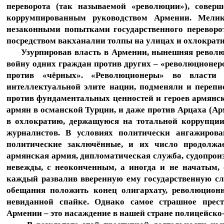
переворота (так называемой «революции»), соверш
коррумпированным руководством Армении. Мелик
незаконными попытками государственного переворо
посредством вакханалии толпы на улицах и охлократ
Узурпировав власть в Армении, нынешняя революци
войну одних граждан против других – «революционер
против «чёрных». «Революционеры» во власти 
интеллектуальной элите нации, подменяли и переп
против фундаментальных ценностей и героев армянск
армян в османской Турции, и даже против Арцаха (
в охлократию, держащуюся на тотальной коррупции,
журналистов. В условиях политически ангажирова
политические заключённые, и их число продолжае
армянская армия, дипломатическая служба, судопроиз
невежды, с неоконченным, а иногда и не начатым, 
каждый развалив вверенную ему государственную сл
обещания положить конец олигархату, революционн
невиданной спайке. Однако самое страшное прес
Армении – это насаждение в нашей стране полицейско