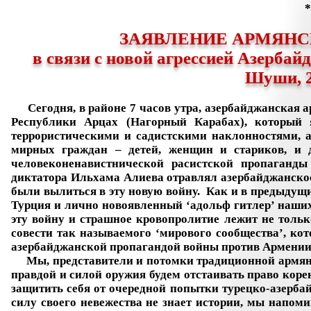
ЗАЯВЛЕНИЕ АРМЯН
в связи с новой агрессией Азерба
Шуши, 2
Сегодня, в районе 7 часов утра, азербайджанская 
Республики Арцах (Нагорный Карабах), который
террористическими и садистскими наклонностями, а
мирных граждан – детей, женщин и стариков, и
человеконенавистнической расистской пропаганд
диктатора Ильхама Алиева отравлял азербайджанско
были вылиться в эту новую войну. Как и в предыдущи
Турция и лично новоявленный ‘адольф гитлер’ наших
эту войну и страшное кровопролитие лежит не тольк
совести так называемого ‘мирового сообщества’, кот
азербайджанской пропагандой войны против Армении
Мы, представители и потомки традиционной армянск
правдой и силой оружия будем отстаивать право коре
защитить себя от очередной попытки турецко-азерба
силу своего невежества не знает истории, мы напоми