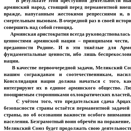
В результате этой преступной деятельности ныне
армянский народ, стоящий перед перманентной внеш
вражде, напуганным жестокими репрессиями и, в
смертельным вызовам. В очередной раз в своей истор
совершить над собой геноцид.
Армянская аристократия всегда руководствовалась
ценностями армянской нации – принципами чести, д
преданности Родине. И в эти тяжёлые для Арме
фундаментальные ценности, ибо лишь беспрекослов
нации.
В качестве первоочередной задачи, Меликский Сою
нашим согражданам и соотечественникам, насил
Консолидация нации должна начаться с того, к
интегрируют их в единое армянского общество. Лю
поощряемым сторонниками охлократических властей, 
С учётом того, что предательская сдача Арцаха
безопасности страны остаётся перманентной задачей
страны, но об осознании важности особого внимани
населения. Безграмотный воин обречён на поражение, 
Меликский Союз будет продолжать свою деятельность