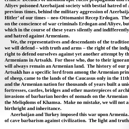
Aliyev poisoned Azerbaijani society with bestial hatred of
previous times, behind the military aggression of Azerbai
Hitler’ of our times – neo-Ottomanist Recep Erdogan. The e
on the conscience of war criminals Erdogan and Aliyev, but
which in the course of these years silently and indiffere
and hatred against Armenians.
We, the representatives and descendants of the traditional
we will defend – with truth and arms – the right of the ind
right to defend ourselves against yet another attempt by 
Armenians in Artsakh. For those who, due to their ignoranc
will always remain an Armenian land. The history of our pr
Artsakh has a specific lord from among the Armenian princ
of sheep, came to the lands of the Caucasus only in the 11
and the Armenian nation for thousands of years built a uni
fortresses, castles, bridges and other masterpieces of arch
invasions of barbarian hordes of nomads on the Armenian 
the Meliqdoms of Khamsa. Make no mistake, we will not al
birthright and inheritance.
Azerbaijan and Turkey imposed this war upon Armenia. This
of cave barbarism against civilization. The light and truth